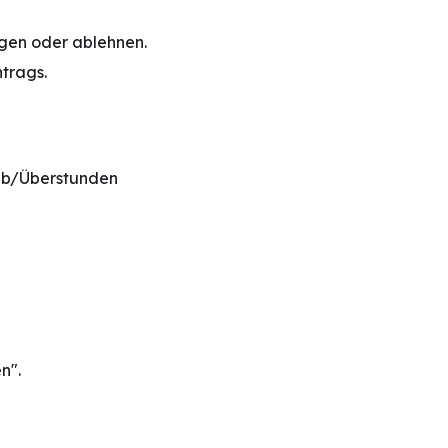
gen oder ablehnen.
ntrags.
aub/Überstunden
n".