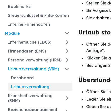
Stellen Sie d
Bookmarks
Ihr Vorgeset
Steuerschlüssel & FiBu-Konten
Sie erhalten
Interne Firmendaten
Urlaub sto
Module
Internetsuche (EDCS)
Öffnen Sie d
Anträge".
Firmendaten (EMS)
Klicken Sie a
Personalverwaltung (HRM)
Bestätigen S
Urlaubsverwaltung (VRM)
Dashboard
Überstund
Urlaubsverwaltung
Öffnen Sie i
Krankheitsverwaltung
Legen Sie e
(SNM)
Geben Sie de
Beziehungsmanagement