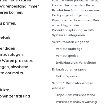
en Sie neue Waren
Falls die Ware produziert wird,
können Sie unter dem Reiter
hr Warenbestand immer
Produktion
Informationen wie
eren können.
Fertigungsaufträge und
Komponenten hinzufügen. Dies
u prüfen.
ist wichtig, um die
Produktionsplanung im ERP-
System zu integrieren.
tails.
Verkaufsdaten eingeben
wendigen
Verkaufsaufträge
hinzuzufügen.
Verkaufspreise
 Waren präzise zu
Individualpreis Verwaltung
ungen, physische
Einkaufsdaten eingeben
te optimal zu
Einkaufspreise
Schritt 3: Dispositionsdaten
erfassen
dukte,
Dispo-Tab: Warenbestand
onen zentral und
Warenbestandsverwaltung