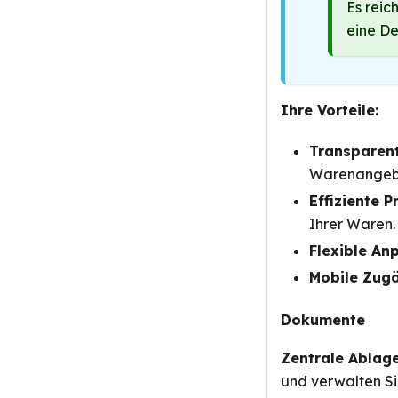
Es reic
eine De
Ihre Vorteile:
Transparent
Warenangeb
Effiziente P
Ihrer Waren.
Flexible An
Mobile Zugä
Dokumente
Zentrale Ablage
und verwalten Si