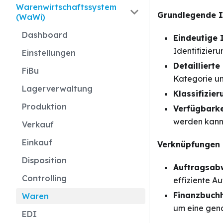
Warenwirtschaftssystem
Grundlegende 
(WaWi)
Dashboard
Eindeutige I
Identifizieru
Einstellungen
Detaillierte
FiBu
Kategorie un
Lagerverwaltung
Klassifizier
Produktion
Verfügbarke
werden kann
Verkauf
Einkauf
Verknüpfungen 
Disposition
Auftragsabw
Controlling
effiziente A
Finanzbuchh
Waren
um eine gen
EDI