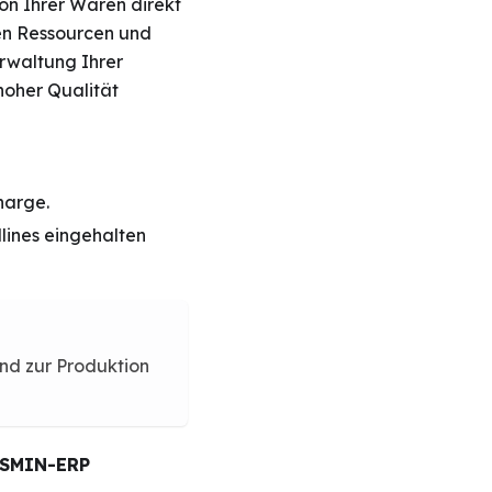
on Ihrer Waren direkt
en Ressourcen und
erwaltung Ihrer
 hoher Qualität
harge.
dlines eingehalten
nd zur Produktion
JASMIN-ERP